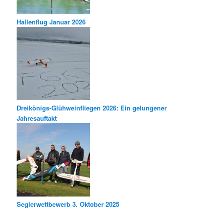
Hallenflug Januar 2026
Dreikönigs-Glühweinfliegen 2026: Ein gelungener
Jahresauftakt
Seglerwettbewerb 3. Oktober 2025