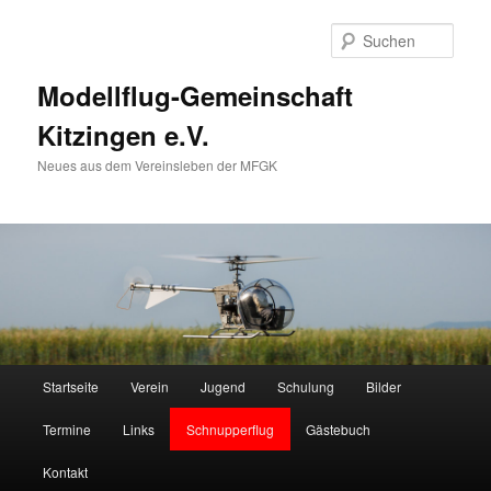
Zum
Zum
primären
sekundären
Such
Inhalt
Inhalt
springen
springen
Modellflug-Gemeinschaft
Kitzingen e.V.
Neues aus dem Vereinsleben der MFGK
Hauptmenü
Startseite
Verein
Jugend
Schulung
Bilder
Termine
Links
Schnupperflug
Gästebuch
Kontakt