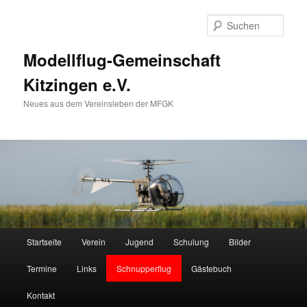
Zum
Zum
primären
sekundären
Such
Inhalt
Inhalt
springen
springen
Modellflug-Gemeinschaft
Kitzingen e.V.
Neues aus dem Vereinsleben der MFGK
Hauptmenü
Startseite
Verein
Jugend
Schulung
Bilder
Termine
Links
Schnupperflug
Gästebuch
Kontakt