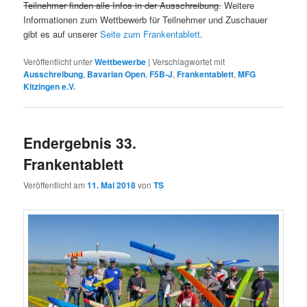
Teilnehmer finden alle Infos in der Ausschreibung
.
Weitere
Informationen zum Wettbewerb für Teilnehmer und Zuschauer
gibt es auf unserer
Seite zum Frankentablett
.
Veröffentlicht unter
Wettbewerbe
|
Verschlagwortet mit
Ausschreibung
,
Bavarian Open
,
F5B-J
,
Frankentablett
,
MFG
Kitzingen e.V.
Endergebnis 33.
Frankentablett
Veröffentlicht am
11. Mai 2018
von
TS