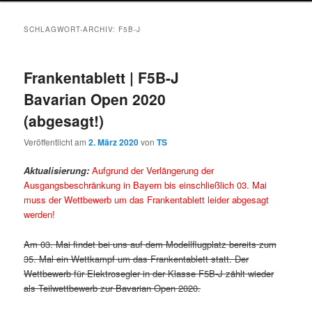
SCHLAGWORT-ARCHIV:
F5B-J
Frankentablett | F5B-J
Bavarian Open 2020
(abgesagt!)
Veröffentlicht am
2. März 2020
von
TS
Aktualisierung:
Aufgrund der Verlängerung der
Ausgangsbeschränkung in Bayern bis einschließlich 03. Mai
muss der Wettbewerb um das Frankentablett leider abgesagt
werden!
Am 03. Mai findet bei uns auf dem Modellflugplatz bereits zum
35. Mal ein Wettkampf um das Frankentablett statt. Der
Wettbewerb für Elektrosegler in der Klasse F5B-J zählt wieder
als Teilwettbewerb zur Bavarian Open 2020.