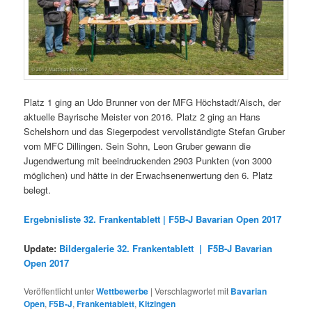
Platz 1 ging an Udo Brunner von der MFG Höchstadt/Aisch, der
aktuelle Bayrische Meister von 2016. Platz 2 ging an Hans
Schelshorn und das Siegerpodest vervollständigte Stefan Gruber
vom MFC Dillingen. Sein Sohn, Leon Gruber gewann die
Jugendwertung mit beeindruckenden 2903 Punkten (von 3000
möglichen) und hätte in der Erwachsenenwertung den 6. Platz
belegt.
Ergebnisliste 32. Frankentablett | F5B-J Bavarian Open 2017
Update:
Bildergalerie 32. Frankentablett | F5B-J Bavarian
Open 2017
Veröffentlicht unter
Wettbewerbe
|
Verschlagwortet mit
Bavarian
Open
,
F5B-J
,
Frankentablett
,
Kitzingen