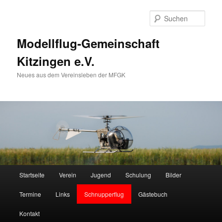
Zum
Zum
primären
sekundären
Such
Inhalt
Inhalt
springen
springen
Modellflug-Gemeinschaft
Kitzingen e.V.
Neues aus dem Vereinsleben der MFGK
Hauptmenü
Startseite
Verein
Jugend
Schulung
Bilder
Termine
Links
Schnupperflug
Gästebuch
Kontakt