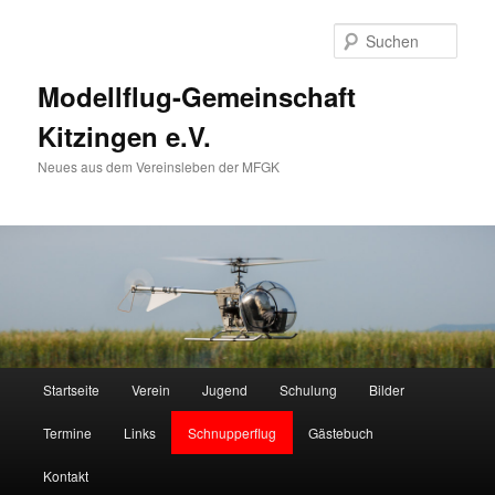
Zum
primären
Such
Inhalt
springen
Modellflug-Gemeinschaft
Kitzingen e.V.
Neues aus dem Vereinsleben der MFGK
Hauptmenü
Startseite
Verein
Jugend
Schulung
Bilder
Termine
Links
Schnupperflug
Gästebuch
Kontakt