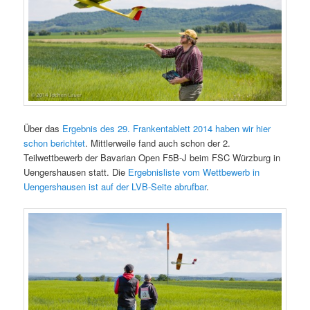
Über das
Ergebnis des 29. Frankentablett 2014 haben wir hier
schon berichtet
. Mittlerweile fand auch schon der 2.
Teilwettbewerb der Bavarian Open F5B-J beim FSC Würzburg in
Uengershausen statt. Die
Ergebnisliste vom Wettbewerb in
Uengershausen ist auf der LVB-Seite abrufbar
.