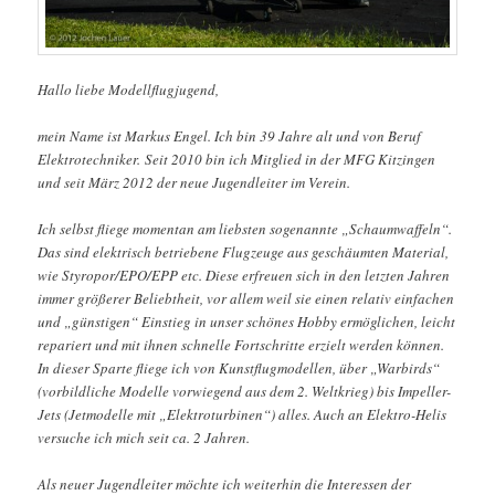
Hallo liebe Modellflugjugend,
mein Name ist Markus Engel. Ich bin 39 Jahre alt und von Beruf
Elektrotechniker. Seit 2010 bin ich Mitglied in der MFG Kitzingen
und seit März 2012 der neue Jugendleiter im Verein.
Ich selbst fliege momentan am liebsten sogenannte „Schaumwaffeln“.
Das sind elektrisch betriebene Flugzeuge aus geschäumten Material,
wie Styropor/EPO/EPP etc. Diese erfreuen sich in den letzten Jahren
immer größerer Beliebtheit, vor allem weil sie einen relativ einfachen
und „günstigen“ Einstieg in unser schönes Hobby ermöglichen, leicht
repariert und mit ihnen schnelle Fortschritte erzielt werden können.
In dieser Sparte fliege ich von Kunstflugmodellen, über „Warbirds“
(vorbildliche Modelle vorwiegend aus dem 2. Weltkrieg) bis Impeller-
Jets (Jetmodelle mit „Elektroturbinen“) alles. Auch an Elektro-Helis
versuche ich mich seit ca. 2 Jahren.
Als neuer Jugendleiter möchte ich weiterhin die Interessen der