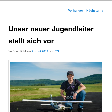
Beitragsnavigation
←
Vorheriger
Nächster
→
Unser neuer Jugendleiter
stellt sich vor
Veröffentlicht am
9. Juni 2012
von
TS