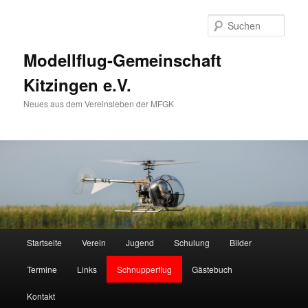
Zum
primären
Such
Inhalt
springen
Modellflug-Gemeinschaft
Kitzingen e.V.
Neues aus dem Vereinsleben der MFGK
Hauptmenü
Startseite
Verein
Jugend
Schulung
Bilder
Termine
Links
Schnupperflug
Gästebuch
Kontakt