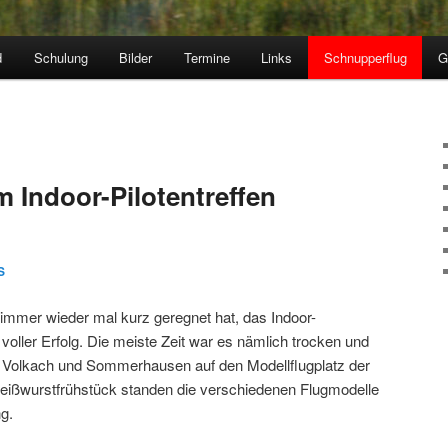
d
Schulung
Bilder
Termine
Links
Schnupperflug
G
m Indoor-Pilotentreffen
S
mmer wieder mal kurz geregnet hat, das Indoor-
 voller Erfolg. Die meiste Zeit war es nämlich trocken und
, Volkach und Sommerhausen auf den Modellflugplatz der
ißwurstfrühstück standen die verschiedenen Flugmodelle
ng.