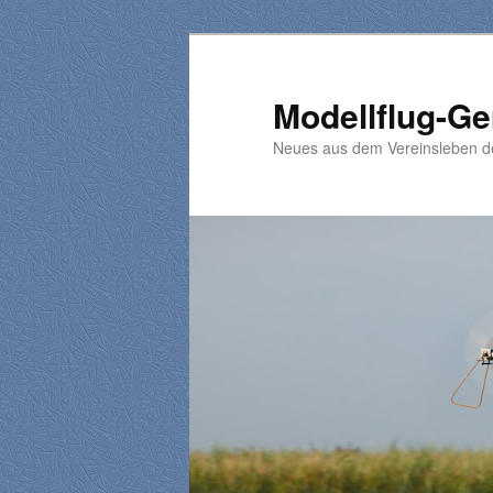
Zum
Zum
primären
sekundären
Inhalt
Inhalt
Modellflug-Ge
springen
springen
Neues aus dem Vereinsleben 