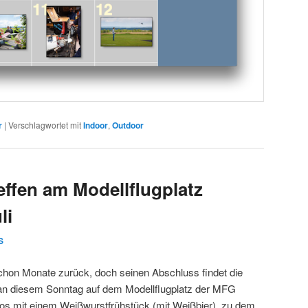
r
|
Verschlagwortet mit
Indoor
,
Outdoor
effen am Modellflugplatz
li
S
 schon Monate zurück, doch seinen Abschluss findet die
 an diesem Sonntag auf dem Modellflugplatz der MFG
los mit einem Weißwurstfrühstück (mit Weißbier), zu dem