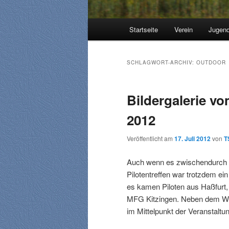
Hauptmenü
Startseite
Verein
Jugen
SCHLAGWORT-ARCHIV:
OUTDOOR
Bildergalerie vo
2012
Veröffentlicht am
17. Juli 2012
von
T
Auch wenn es zwischendurch i
Pilotentreffen war trotzdem ein
es kamen Piloten aus Haßfurt
MFG Kitzingen. Neben dem We
im Mittelpunkt der Veranstaltu