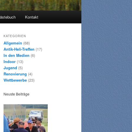
ästebuch
Kontakt
KATEGORIEN
Allgemein
(68)
Antik-Heli-Treffen
(17)
In den Medien
(6)
Indoor
(13)
Jugend
(5)
Renovierung
(4)
Wettbewerbe
(23)
Neuste Beiträge