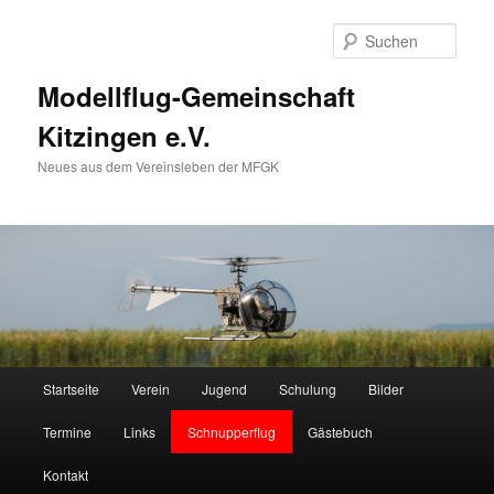
Zum
Zum
primären
sekundären
Such
Inhalt
Inhalt
springen
springen
Modellflug-Gemeinschaft
Kitzingen e.V.
Neues aus dem Vereinsleben der MFGK
Hauptmenü
Startseite
Verein
Jugend
Schulung
Bilder
Termine
Links
Schnupperflug
Gästebuch
Kontakt