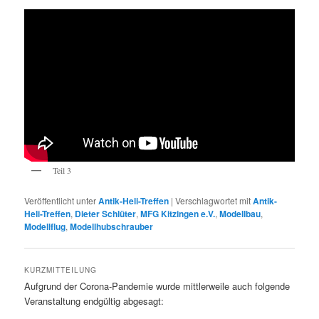
Teil 3
Veröffentlicht unter
Antik-Heli-Treffen
|
Verschlagwortet mit
Antik-
Heli-Treffen
,
Dieter Schlüter
,
MFG Kitzingen e.V.
,
Modellbau
,
Modellflug
,
Modellhubschrauber
KURZMITTEILUNG
Aufgrund der Corona-Pandemie wurde mittlerweile auch folgende
Veranstaltung endgültig abgesagt: