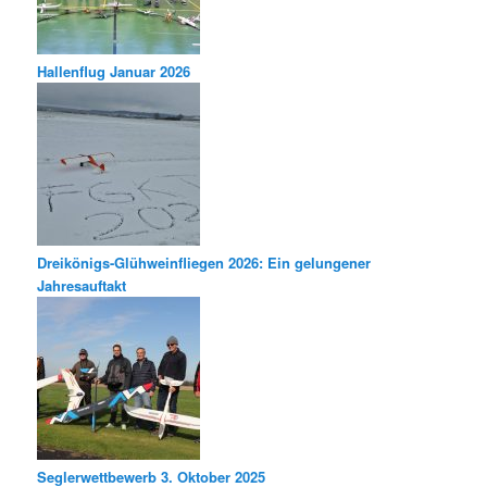
Hallenflug Januar 2026
Dreikönigs-Glühweinfliegen 2026: Ein gelungener
Jahresauftakt
Seglerwettbewerb 3. Oktober 2025