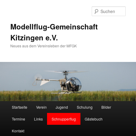
Zum
primären
Such
Inhalt
springen
Modellflug-Gemeinschaft
Kitzingen e.V.
Neues aus dem Vereinsleben der MFGK
Hauptmenü
Startseite
Verein
Jugend
Schulung
Bilder
Termine
Links
Schnupperflug
Gästebuch
Kontakt