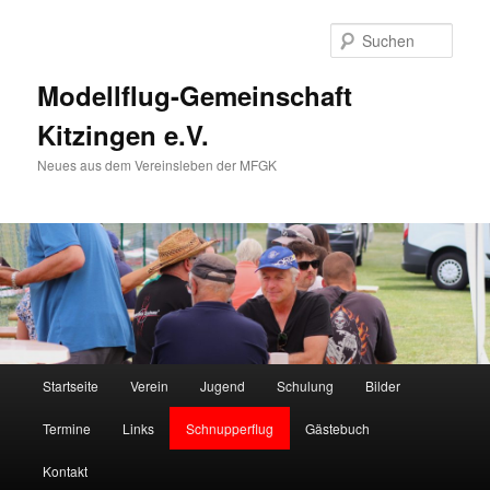
Zum
primären
Such
Inhalt
springen
Modellflug-Gemeinschaft
Kitzingen e.V.
Neues aus dem Vereinsleben der MFGK
Hauptmenü
Startseite
Verein
Jugend
Schulung
Bilder
Termine
Links
Schnupperflug
Gästebuch
Kontakt